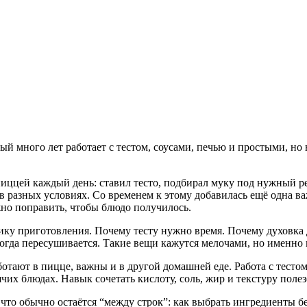
ый много лет работает с тестом, соусами, печью и простыми, но
 пиццей каждый день: ставил тесто, подбирал муку под нужный ре
 в разных условиях. Со временем к этому добавилась ещё одна в
жно поправить, чтобы блюдо получилось.
огику приготовления. Почему тесту нужно время. Почему духовка
ногда пересушивается. Такие вещи кажутся мелочами, но именно 
ботают в пицце, важны и в другой домашней еде. Работа с тесто
чих блюдах. Навык сочетать кислоту, соль, жир и текстуру полез
 что обычно остаётся “между строк”: как выбрать ингредиенты без