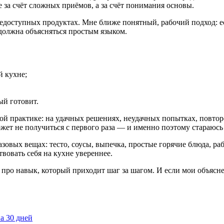
е за счёт сложных приёмов, а за счёт понимания основы.
недоступных продуктах. Мне ближе понятный, рабочий подход: ес
а должна объясняться простым языком.
й кухне;
ый готовит.
ной практике: на удачных решениях, неудачных попытках, повтор
жет не получиться с первого раза — и именно поэтому стараюсь о
азовых вещах: тесто, соусы, выпечка, простые горячие блюда, ра
вовать себя на кухне увереннее.
 про навык, который приходит шаг за шагом. И если мои объясне
а 30 дней