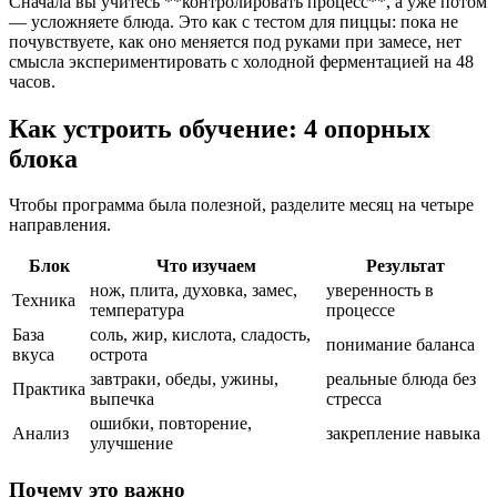
Сначала вы учитесь **контролировать процесс**, а уже потом
— усложняете блюда. Это как с тестом для пиццы: пока не
почувствуете, как оно меняется под руками при замесе, нет
смысла экспериментировать с холодной ферментацией на 48
часов.
Как устроить обучение: 4 опорных
блока
Чтобы программа была полезной, разделите месяц на четыре
направления.
Блок
Что изучаем
Результат
нож, плита, духовка, замес,
уверенность в
Техника
температура
процессе
База
соль, жир, кислота, сладость,
понимание баланса
вкуса
острота
завтраки, обеды, ужины,
реальные блюда без
Практика
выпечка
стресса
ошибки, повторение,
Анализ
закрепление навыка
улучшение
Почему это важно