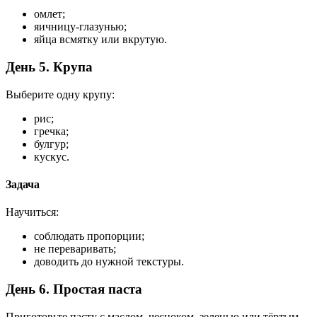
омлет;
яичницу-глазунью;
яйца всмятку или вкрутую.
День 5. Крупа
Выберите одну крупу:
рис;
гречка;
булгур;
кускус.
Задача
Научиться:
соблюдать пропорции;
не переваривать;
доводить до нужной текстуры.
День 6. Простая паста
Приготовьте пасту с маслом, чесноком, зеленью или тёртым