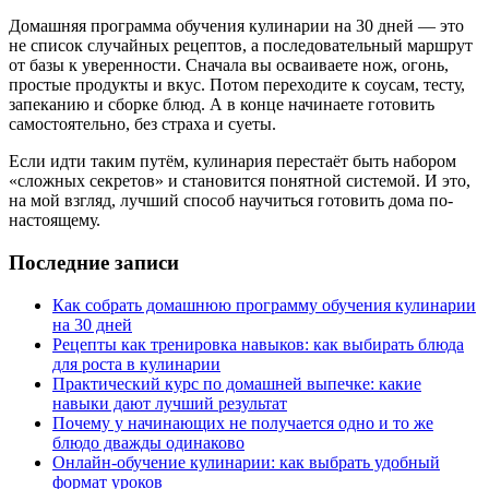
Домашняя программа обучения кулинарии на 30 дней — это
не список случайных рецептов, а последовательный маршрут
от базы к уверенности. Сначала вы осваиваете нож, огонь,
простые продукты и вкус. Потом переходите к соусам, тесту,
запеканию и сборке блюд. А в конце начинаете готовить
самостоятельно, без страха и суеты.
Если идти таким путём, кулинария перестаёт быть набором
«сложных секретов» и становится понятной системой. И это,
на мой взгляд, лучший способ научиться готовить дома по-
настоящему.
Последние записи
Как собрать домашнюю программу обучения кулинарии
на 30 дней
Рецепты как тренировка навыков: как выбирать блюда
для роста в кулинарии
Практический курс по домашней выпечке: какие
навыки дают лучший результат
Почему у начинающих не получается одно и то же
блюдо дважды одинаково
Онлайн-обучение кулинарии: как выбрать удобный
формат уроков