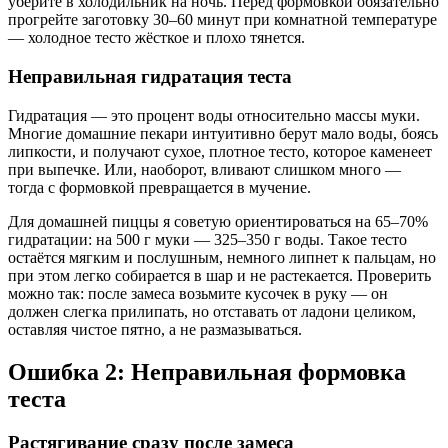
уберите в холодильник на ночь. Перед формовкой обязательно
прогрейте заготовку 30–60 минут при комнатной температуре
— холодное тесто жёсткое и плохо тянется.
Неправильная гидратация теста
Гидратация — это процент воды относительно массы муки.
Многие домашние пекари интуитивно берут мало воды, боясь
липкости, и получают сухое, плотное тесто, которое каменеет
при выпечке. Или, наоборот, вливают слишком много —
тогда с формовкой превращается в мучение.
Для домашней пиццы я советую ориентироваться на 65–70%
гидратации: на 500 г муки — 325–350 г воды. Такое тесто
остаётся мягким и послушным, немного липнет к пальцам, но
при этом легко собирается в шар и не растекается. Проверить
можно так: после замеса возьмите кусочек в руку — он
должен слегка прилипать, но отставать от ладони целиком,
оставляя чистое пятно, а не размазываться.
Ошибка 2: Неправильная формовка
теста
Растягивание сразу после замеса