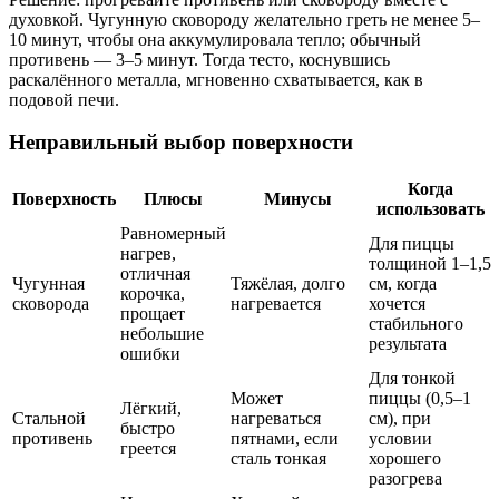
духовкой. Чугунную сковороду желательно греть не менее 5–
10 минут, чтобы она аккумулировала тепло; обычный
противень — 3–5 минут. Тогда тесто, коснувшись
раскалённого металла, мгновенно схватывается, как в
подовой печи.
Неправильный выбор поверхности
Когда
Поверхность
Плюсы
Минусы
использовать
Равномерный
Для пиццы
нагрев,
толщиной 1–1,5
отличная
Чугунная
Тяжёлая, долго
см, когда
корочка,
сковорода
нагревается
хочется
прощает
стабильного
небольшие
результата
ошибки
Для тонкой
Может
пиццы (0,5–1
Лёгкий,
Стальной
нагреваться
см), при
быстро
противень
пятнами, если
условии
греется
сталь тонкая
хорошего
разогрева