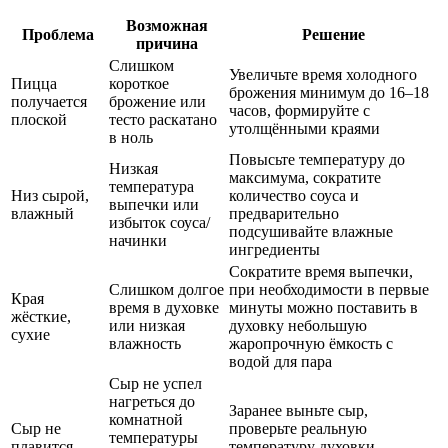
Возможная
Проблема
Решение
причина
Слишком
Увеличьте время холодного
Пицца
короткое
брожения минимум до 16–18
получается
брожение или
часов, формируйте с
плоской
тесто раскатано
утолщёнными краями
в ноль
Повысьте температуру до
Низкая
максимума, сократите
температура
Низ сырой,
количество соуса и
выпечки или
влажный
предварительно
избыток соуса/
подсушивайте влажные
начинки
ингредиенты
Сократите время выпечки,
Слишком долгое
при необходимости в первые
Края
время в духовке
минуты можно поставить в
жёсткие,
или низкая
духовку небольшую
сухие
влажность
жаропрочную ёмкость с
водой для пара
Сыр не успел
нагреться до
Заранее выньте сыр,
комнатной
Сыр не
проверьте реальную
температуры
плавится
температуру духовки