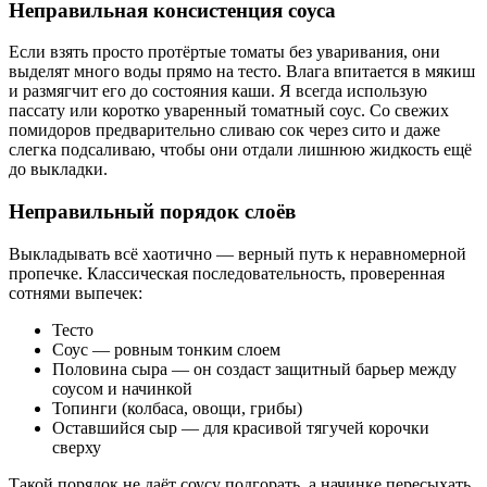
Неправильная консистенция соуса
Если взять просто протёртые томаты без уваривания, они
выделят много воды прямо на тесто. Влага впитается в мякиш
и размягчит его до состояния каши. Я всегда использую
пассату или коротко уваренный томатный соус. Со свежих
помидоров предварительно сливаю сок через сито и даже
слегка подсаливаю, чтобы они отдали лишнюю жидкость ещё
до выкладки.
Неправильный порядок слоёв
Выкладывать всё хаотично — верный путь к неравномерной
пропечке. Классическая последовательность, проверенная
сотнями выпечек:
Тесто
Соус — ровным тонким слоем
Половина сыра — он создаст защитный барьер между
соусом и начинкой
Топинги (колбаса, овощи, грибы)
Оставшийся сыр — для красивой тягучей корочки
сверху
Такой порядок не даёт соусу подгорать, а начинке пересыхать.