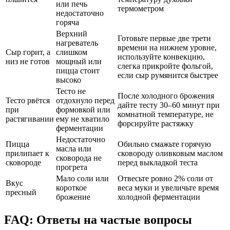
или печь
термометром
недостаточно
горяча
Верхний
Готовьте первые две трети
нагреватель
времени на нижнем уровне,
Сыр горит, а
слишком
используйте конвекцию,
низ не готов
мощный или
слегка прикройте фольгой,
пицца стоит
если сыр румянится быстрее
высоко
Тесто не
После холодного брожения
Тесто рвётся
отдохнуло перед
дайте тесту 30–60 минут при
при
формовкой или
комнатной температуре, не
растягивании
ему не хватило
форсируйте растяжку
ферментации
Недостаточно
Пицца
Обильно смажьте горячую
масла или
прилипает к
сковороду оливковым маслом
сковорода не
сковороде
перед выкладкой теста
прогрета
Мало соли или
Отвесьте ровно 2% соли от
Вкус
короткое
веса муки и увеличьте время
пресный
брожение
холодной ферментации
FAQ: Ответы на частые вопросы