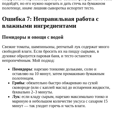
подойдёт, но его нужно нарезать и дать стечь на бумажном
полотенце, иначе лишняя сыворотка испортит тесто.
Ошибка 7: Неправильная работа с
влажными ингредиентами
Помидоры и овощи с водой
Свежие томаты, шампиньоны, репчатый лук содержат много
свободной влаги. Если бросить их на пиццу сырыми, в
духовке образуется паровая баня, и тесто останется
непропечённым. Мой подход:
Помидоры
: нарезаю тонкими дольками, солю и
оставляю на 10 минут, затем промакиваю бумажным
полотенцем.
Грибы
: обязательно быстро обжариваю на сухой
сковороде (или с каплей масла) до испарения жидкости,
буквально 2–3 минуты.
Лук
: если кладу сырым, нарезаю максимально тонко и
мариную в небольшом количестве уксуса с сахаром 15
минут — так уходит горечь и часть влаги.