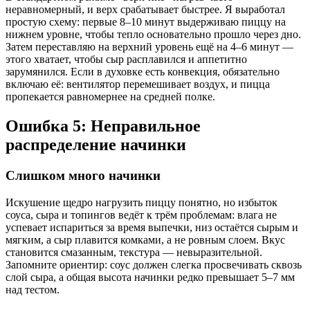
неравномерный, и верх срабатывает быстрее. Я выработал
простую схему: первые 8–10 минут выдерживаю пиццу на
нижнем уровне, чтобы тепло основательно прошло через дно.
Затем переставляю на верхний уровень ещё на 4–6 минут —
этого хватает, чтобы сыр расплавился и аппетитно
зарумянился. Если в духовке есть конвекция, обязательно
включаю её: вентилятор перемешивает воздух, и пицца
пропекается равномернее на средней полке.
Ошибка 5: Неправильное
распределение начинки
Слишком много начинки
Искушение щедро нагрузить пиццу понятно, но избыток
соуса, сыра и топингов ведёт к трём проблемам: влага не
успевает испариться за время выпечки, низ остаётся сырым и
мягким, а сыр плавится комками, а не ровным слоем. Вкус
становится смазанным, текстура — невыразительной.
Запомните ориентир: соус должен слегка просвечивать сквозь
слой сыра, а общая высота начинки редко превышает 5–7 мм
над тестом.