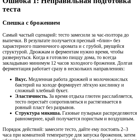
Ошибка 1: Неправильная подготовка
теста
Спешка с брожением
Самый частый сценарий: тесто замесили за час-полтора до
выпечки. В результате получается пресный «блин» без
характерного пшеничного аромата и с грубой, рвущейся
структурой. Дрожжам и ферментам нужно время, чтобы
развернуться. Когда я готовлю пиццу дома, то всегда
закладываю минимум 12 часов холодного брожения. Долгая
ферментация работает сразу в нескольких направлениях:
Вкус.
Медленная работа дрожжей и молочнокислых
бактерий на холоде формирует лёгкую кислинку и
сложный хлебный букет.
Эластичность.
За время отдыха глютен расслабляется,
тесто перестаёт сопротивляться и растягивается в
ровный пласт без разрывов.
Структура мякиша.
Газовые пузырьки распределяются
равномернее, край получается пористым и воздушным.
Порядок действий: замесите тесто, дайте ему постоять 2–3
часа при комнатной температуре для запуска брожения, затем