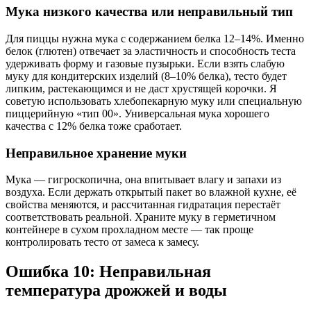
Мука низкого качества или неправильный тип
Для пиццы нужна мука с содержанием белка 12–14%. Именно
белок (глютен) отвечает за эластичность и способность теста
удерживать форму и газовые пузырьки. Если взять слабую
муку для кондитерских изделий (8–10% белка), тесто будет
липким, растекающимся и не даст хрустящей корочки. Я
советую использовать хлебопекарную муку или специальную
пиццерийную «тип 00». Универсальная мука хорошего
качества с 12% белка тоже сработает.
Неправильное хранение муки
Мука — гигроскопична, она впитывает влагу и запахи из
воздуха. Если держать открытый пакет во влажной кухне, её
свойства меняются, и рассчитанная гидратация перестаёт
соответствовать реальной. Храните муку в герметичном
контейнере в сухом прохладном месте — так проще
контролировать тесто от замеса к замесу.
Ошибка 10: Неправильная
температура дрожжей и воды