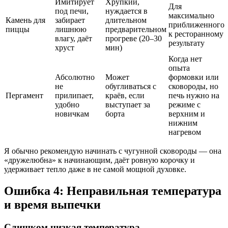
Имитирует
Хрупкий,
Для
под печи,
нуждается в
максимально
Камень для
забирает
длительном
приближенного
пиццы
лишнюю
предварительном
к ресторанному
влагу, даёт
прогреве (20–30
результату
хруст
мин)
Когда нет
опыта
Абсолютно
Может
формовки или
не
обугливаться с
сковороды, но
Пергамент
прилипает,
краёв, если
печь нужно на
удобно
выступает за
режиме с
новичкам
борта
верхним и
нижним
нагревом
Я обычно рекомендую начинать с чугунной сковороды — она
«дружелюбна» к начинающим, даёт ровную корочку и
удерживает тепло даже в не самой мощной духовке.
Ошибка 4: Неправильная температура
и время выпечки
Слишком низкая температура