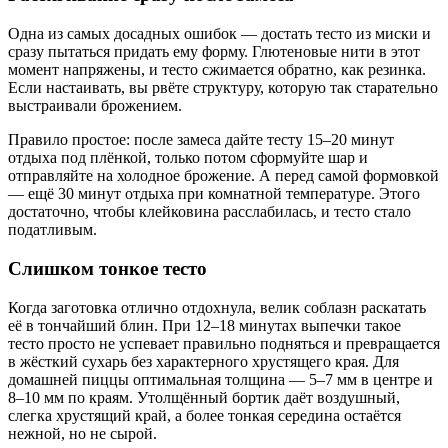
Одна из самых досадных ошибок — достать тесто из миски и
сразу пытаться придать ему форму. Глютеновые нити в этот
момент напряжены, и тесто сжимается обратно, как резинка.
Если настаивать, вы рвёте структуру, которую так старательно
выстраивали брожением.
Правило простое: после замеса дайте тесту 15–20 минут
отдыха под плёнкой, только потом сформуйте шар и
отправляйте на холодное брожение. А перед самой формовкой
— ещё 30 минут отдыха при комнатной температуре. Этого
достаточно, чтобы клейковина расслабилась, и тесто стало
податливым.
Слишком тонкое тесто
Когда заготовка отлично отдохнула, велик соблазн раскатать
её в тончайший блин. При 12–18 минутах выпечки такое
тесто просто не успевает правильно подняться и превращается
в жёсткий сухарь без характерного хрустящего края. Для
домашней пиццы оптимальная толщина — 5–7 мм в центре и
8–10 мм по краям. Утолщённый бортик даёт воздушный,
слегка хрустящий край, а более тонкая середина остаётся
нежной, но не сырой.