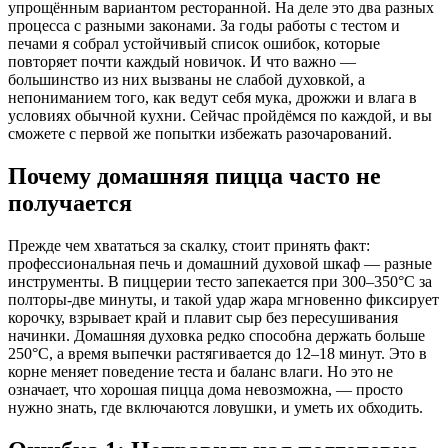
упрощённым вариантом ресторанной. На деле это два разных
процесса с разными законами. За годы работы с тестом и
печами я собрал устойчивый список ошибок, которые
повторяет почти каждый новичок. И что важно —
большинство из них вызваны не слабой духовкой, а
непониманием того, как ведут себя мука, дрожжи и влага в
условиях обычной кухни. Сейчас пройдёмся по каждой, и вы
сможете с первой же попытки избежать разочарований.
Почему домашняя пицца часто не
получается
Прежде чем хвататься за скалку, стоит принять факт:
профессиональная печь и домашний духовой шкаф — разные
инструменты. В пиццерии тесто запекается при 300–350°C за
полторы-две минуты, и такой удар жара мгновенно фиксирует
корочку, взрывает край и плавит сыр без пересушивания
начинки. Домашняя духовка редко способна держать больше
250°C, а время выпечки растягивается до 12–18 минут. Это в
корне меняет поведение теста и баланс влаги. Но это не
означает, что хорошая пицца дома невозможна, — просто
нужно знать, где включаются ловушки, и уметь их обходить.