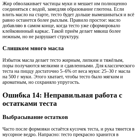
Жир обволакивает частицы муки и мешает им полноценно
соединяться с водой, замедляя образование глютена. Если
влить масло на старте, тесто будет дольше вымешиваться и всё
равно останется более рыхлым. Правило простое: масло
добавляю в самом конце, когда тесто уже сформировало
клейковинный каркас. Такой приём делает мякиш более
нежным, но не разрушает структуру.
Слишком много масла
Избыток масла делает тесто жирным, липким и тяжёлым,
поры получаются мелкими и сдавленными. Для классического
теста на пиццу достаточно 5–6% от веса муки: 25–30 г масла
на 500 г муки. Этого хватает, чтобы тесто было мягким и
ароматным, но сохраняло упругость.
Ошибка 14: Неправильная работа с
остатками теста
Выбрасывание остатков
Часто после формовки остаётся кусочек теста, и рука тянется в
мусорное ведро. Напрасно: тесто прекрасно хранится в