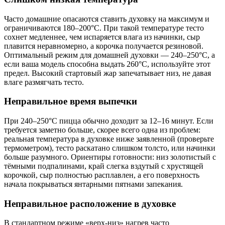
Часто домашние опасаются ставить духовку на максимум и
ограничиваются 180–200°C. При такой температуре тесто
сохнет медленнее, чем испаряется влага из начинки, сыр
плавится неравномерно, а корочка получается резиновой.
Оптимальный режим для домашней духовки — 240–250°C, а
если ваша модель способна выдать 260°C, используйте этот
предел. Высокий стартовый жар запечатывает низ, не давая
влаге размягчать тесто.
Неправильное время выпечки
При 240–250°C пицца обычно доходит за 12–16 минут. Если
требуется заметно больше, скорее всего одна из проблем:
реальная температура в духовке ниже заявленной (проверьте
термометром), тесто раскатано слишком толсто, или начинки
больше разумного. Ориентиры готовности: низ золотистый с
тёмными подпалинами, край слегка вздутый с хрустящей
корочкой, сыр полностью расплавлен, а его поверхность
начала покрываться янтарными пятнами запекания.
Неправильное расположение в духовке
В стандартном режиме «верх-низ» нагрев часто