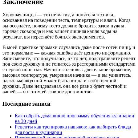
Заключение
Хорошая пицца — это не магия, а понятная техника,
основанная на поведении теста, температуры и влаги. Когда
вы осознаёте, почему тесто должно бродить, зачем нужна
горячая сковорода и как влияет лишняя капля воды на
результат, вы перестаёте бояться экспериментов.
В моей практике промахи случались даже после сотен пицц, и
это нормально — каждая ошибка даёт ценную информацию.
Записывайте, что получилось, а что нет, подстраивайте рецепт
под свою духовку и не гонитесь за ресторанными стандартами
с первой попытки. Начните с основы: длительное брожение,
высокая температура, умеренная начинка — и вы удивитесь,
насколько вкусной может быть пицца из собственной
духовки. Даже неидеальная, она всё равно будет честной и
вашей — и в этом её главное достоинство.
Последние записи
Как собрать домашнюю программу обучения кулинарии
на 30 дней
Рецепты как тренировка навыков: как выбирать блюда
для роста в кулинарии
Практический курс по домашней выпечке: какие