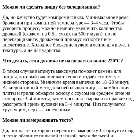
Можно ли сделать пиццу без холодильника?
Да, но качество будет компромиссным. Минимальное время
брожения при комнатной температуре — 3–4 часа. Чтобы
ускорить процесс, можно немного увеличить количество
дрожжей (скажем, на 0,5 г сухих на 500 г муки), но не
перебарщивайте: дрожжевой привкус испортит всё
впечатление. Холодное брожение нужно именно для вкуса и
текстуры, а не для удобства.
Что делать, если духовка не нагревается выше 220°C?
В таком случае вытянуть максимум поможет камень для
пиццы, который накапливает тепло и отдаёт его тесту с
нижней стороны. Увеличьте время выпечки до 18–20 минут.
Альтернативный метод для небольших пицц — комбинация
плиты и гриля: обжарьте основу с соусом на среднем огне на
сковороде 3–4 минуты, затем посыпьте сыром и отправьте под
разогретый гриль духовки на 3–4 минуты. Низ получается
хрустящим, верх — запечённым.
Можно ли замораживать тесто?
Да, пицца-тесто хорошо переносит заморозку. Сформуйте шар,
плотно оберните пищевой плёнкой, затем фольгой и