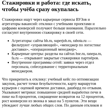
Стажировки и работа: где искать,
чтобы учёба сразу окупалась
Стажировки ищут через карьерные сервисы ВУЗов и
агрегаторы вакансий: отклики с учебными проектами и
цифрами конверсий получают больше внимания. Параллельно
согласуют внутреннюю стажировку в своей сети.
Агрегаторы: сайты hh.ru, superjob.ru, rabota.ru —
фильтруют «управляющий», «менеджер по логистике
доставки», «операционный менеджер».
Карьерные центры: разделы на сайтах hse.ru, ranepa.ru,
fa.ru — открывают закрытые стажировки партнёров.
Внутренние программы сетей: заявки через отдел
персонала, собеседование с территориальным
менеджером.
Что прикрепить к отклику: учебный кейс по оптимизации
закупок, расчет точки безубыточности, карту маршрутов
курьеров с оценкой времени доставки, дашборд по отзывам.
Указывают метрики: повышение средней выработки печи в
пике на 8 процентов, сокращение возвратов на 12 процентов,
рост конверсии из звонка в заказ на 5 пунктов. Эти вещи
убеждают лучше любых общих слов. По данным откликов и