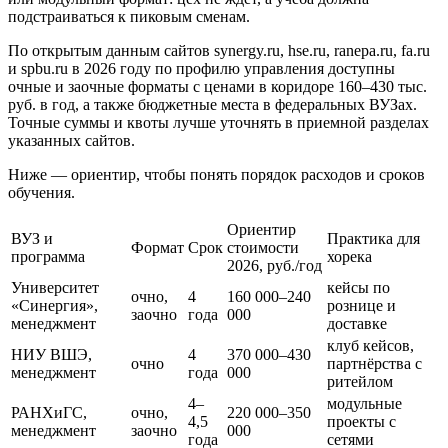
подстраиваться к пиковым сменам.
По открытым данным сайтов synergy.ru, hse.ru, ranepa.ru, fa.ru
и spbu.ru в 2026 году по профилю управления доступны
очные и заочные форматы с ценами в коридоре 160–430 тыс.
руб. в год, а также бюджетные места в федеральных ВУЗах.
Точные суммы и квоты лучше уточнять в приемной разделах
указанных сайтов.
Ниже — ориентир, чтобы понять порядок расходов и сроков
обучения.
Ориентир
ВУЗ и
Практика для
Формат
Срок
стоимости
программа
хорека
2026, руб./год
Университет
кейсы по
очно,
4
160 000–240
«Синергия»,
рознице и
заочно
года
000
менеджмент
доставке
клуб кейсов,
НИУ ВШЭ,
4
370 000–430
очно
партнёрства с
менеджмент
года
000
ритейлом
4–
модульные
РАНХиГС,
очно,
220 000–350
4,5
проекты с
менеджмент
заочно
000
года
сетями