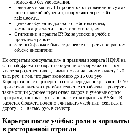
помесячно без удорожания.
Налоговый вычет: 13 процентов от уплаченной суммы
по справке об обучении, оформляют через сайт
nalog.gov.ru.
Целевое обучение: договор с работодателем,
компенсация части взноса или стипендия.
Стипендии и гранты ВУЗа: за успехи в учёбе и
проектной работе.
Заочный формат: бывает дешевле на треть при равном
объёме дисциплин.
По открытым консультациям и правилам возврата НДФЛ на
сайт nalog.gov.ru возврат по обучению оформляется в том
числе за родственников, лимит по социальному вычету 120
тыс. руб. в год, что дает экономию до 15 600 руб.
Корпоративные партнёрства сетей нередко покрывают 10–50
процентов платежа при обязательстве отработки. Проверять
такие опции удобнее через отдел кадров и учебные офисы
программ, контакты указаны на сайт выбранных ВУЗов. В
расчетах бюджета полезно учитывать учебники, сервисы и
дорогу: 15–30 тыс. руб. в семестр.
Карьера после учёбы: роли и зарплаты
в ресторанной отрасли