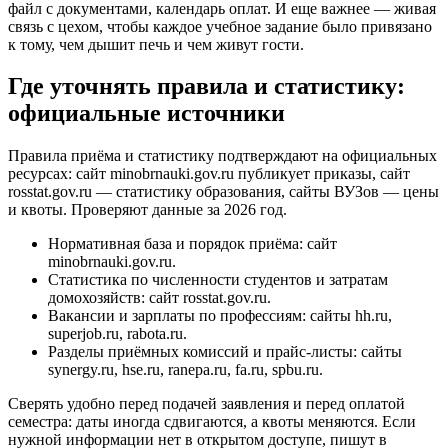
файл с документами, календарь оплат. И еще важнее — живая
связь с цехом, чтобы каждое учебное задание было привязано
к тому, чем дышит печь и чем живут гости.
Где уточнять правила и статистику:
официальные источники
Правила приёма и статистику подтверждают на официальных
ресурсах: сайт minobrnauki.gov.ru публикует приказы, сайт
rosstat.gov.ru — статистику образования, сайты ВУЗов — цены
и квоты. Проверяют данные за 2026 год.
Нормативная база и порядок приёма: сайт
minobrnauki.gov.ru.
Статистика по численности студентов и затратам
домохозяйств: сайт rosstat.gov.ru.
Вакансии и зарплаты по профессиям: сайты hh.ru,
superjob.ru, rabota.ru.
Разделы приёмных комиссий и прайс‑листы: сайты
synergy.ru, hse.ru, ranepa.ru, fa.ru, spbu.ru.
Сверять удобно перед подачей заявления и перед оплатой
семестра: даты иногда сдвигаются, а квоты меняются. Если
нужной информации нет в открытом доступе, пишут в