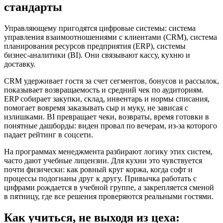
стандарты
Управляющему пригодятся цифровые системы: система
управления взаимоотношениями с клиентами (CRM), система
планирования ресурсов предприятия (ERP), системы
бизнес‑аналитики (BI). Они связывают кассу, кухню и
доставку.
CRM удерживает гостя за счет сегментов, бонусов и рассылок,
показывает возвращаемость и средний чек по аудиториям.
ERP собирает закупки, склад, инвентарь и нормы списания,
помогает вовремя заказывать сыр и муку, не зависая с
излишками. BI превращает чеки, возвраты, время готовки в
понятные дашборды: виден провал по вечерам, из‑за которого
падает рейтинг в соцсети.
На программах менеджмента разбирают логику этих систем,
часто дают учебные лицензии. Для кухни это чувствуется
почти физически: как ровный круг коржа, когда софт и
процессы подогнаны друг к другу. Привычка работать с
цифрами рождается в учебной группе, а закрепляется сменой
в пятницу, где все решения проверяются реальными гостями.
Как учиться, не выходя из цеха: