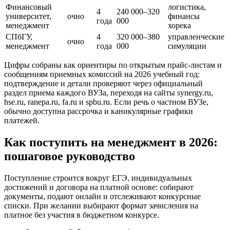
Финансовый
логистика,
4
240 000–320
университет,
очно
финансы
года
000
менеджмент
хорека
СПбГУ,
4
320 000–380
управленческие
очно
менеджмент
года
000
симуляции
Цифры собраны как ориентиры по открытым прайс‑листам и
сообщениям приемных комиссий на 2026 учебный год:
подтверждение и детали проверяют через официальный
раздел приема каждого ВУЗа, переходя на сайты synergy.ru,
hse.ru, ranepa.ru, fa.ru и spbu.ru. Если речь о частном ВУЗе,
обычно доступна рассрочка и каникулярные графики
платежей.
Как поступить на менеджмент в 2026:
пошаговое руководство
Поступление строится вокруг ЕГЭ, индивидуальных
достижений и договора на платной основе: собирают
документы, подают онлайн и отслеживают конкурсные
списки. При желании выбирают формат зачисления на
платное без участия в бюджетном конкурсе.