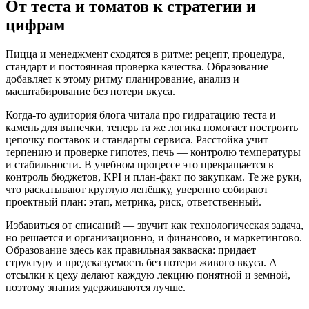
От теста и томатов к стратегии и
цифрам
Пицца и менеджмент сходятся в ритме: рецепт, процедура,
стандарт и постоянная проверка качества. Образование
добавляет к этому ритму планирование, анализ и
масштабирование без потери вкуса.
Когда‑то аудитория блога читала про гидратацию теста и
камень для выпечки, теперь та же логика помогает построить
цепочку поставок и стандарты сервиса. Расстойка учит
терпению и проверке гипотез, печь — контролю температуры
и стабильности. В учебном процессе это превращается в
контроль бюджетов, KPI и план‑факт по закупкам. Те же руки,
что раскатывают круглую лепёшку, уверенно собирают
проектный план: этап, метрика, риск, ответственный.
Избавиться от списаний — звучит как технологическая задача,
но решается и организационно, и финансово, и маркетингово.
Образование здесь как правильная закваска: придает
структуру и предсказуемость без потери живого вкуса. А
отсылки к цеху делают каждую лекцию понятной и земной,
поэтому знания удерживаются лучше.