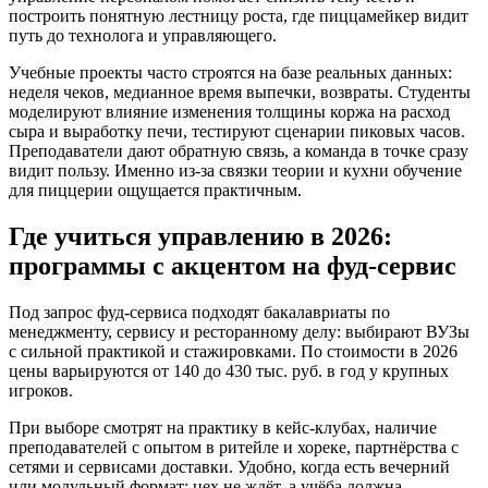
построить понятную лестницу роста, где пиццамейкер видит
путь до технолога и управляющего.
Учебные проекты часто строятся на базе реальных данных:
неделя чеков, медианное время выпечки, возвраты. Студенты
моделируют влияние изменения толщины коржа на расход
сыра и выработку печи, тестируют сценарии пиковых часов.
Преподаватели дают обратную связь, а команда в точке сразу
видит пользу. Именно из-за связки теории и кухни обучение
для пиццерии ощущается практичным.
Где учиться управлению в 2026:
программы с акцентом на фуд‑сервис
Под запрос фуд‑сервиса подходят бакалавриаты по
менеджменту, сервису и ресторанному делу: выбирают ВУЗы
с сильной практикой и стажировками. По стоимости в 2026
цены варьируются от 140 до 430 тыс. руб. в год у крупных
игроков.
При выборе смотрят на практику в кейс‑клубах, наличие
преподавателей с опытом в ритейле и хореке, партнёрства с
сетями и сервисами доставки. Удобно, когда есть вечерний
или модульный формат: цех не ждёт, а учёба должна