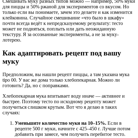
Смешивать муку разных типов можно — например, 50% муки
для пиццы и 50% ржаной для экспериментов со вкусом. Но
только если вы понимаете, зачем это делаете и как изменится
клейковина. Случайное смешивание «что было в шкафу»
почти всегда ведёт к непредсказуемому результату: тесто
может не подняться, поплыть или дать неожиданную
текстуру. Я за осознанные эксперименты, а не за муку-
лотерею.
Как адаптировать рецепт под вашу
муку
Предположим, вы нашли рецепт пиццы, а там указана мука
tipo 00. У вас же дома только хлебопекарная. Можно ли
готовить? Да, но с поправками.
Хлебопекарная мука впитывает воду иначе — активнее и
быстрее. Поэтому тесто по исходному рецепту может
получиться слишком крутым. Вот что я делаю в таких
случаях:
Уменьшите количество муки на 10–15%.
Если в
рецепте 500 г муки, начните с 425–450 г. Лучше потом
добавить при замесе, чем получить перебитое тесто.