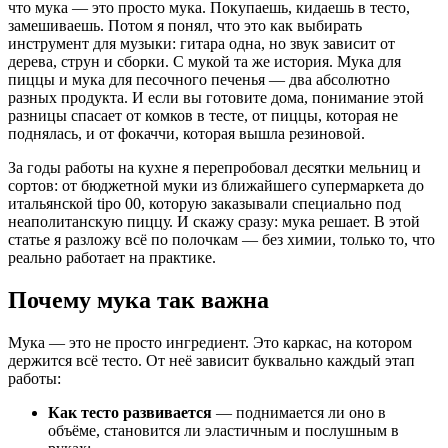
что мука — это просто мука. Покупаешь, кидаешь в тесто,
замешиваешь. Потом я понял, что это как выбирать
инструмент для музыки: гитара одна, но звук зависит от
дерева, струн и сборки. С мукой та же история. Мука для
пиццы и мука для песочного печенья — два абсолютно
разных продукта. И если вы готовите дома, понимание этой
разницы спасает от комков в тесте, от пиццы, которая не
поднялась, и от фокаччи, которая вышла резиновой.
За годы работы на кухне я перепробовал десятки мельниц и
сортов: от бюджетной муки из ближайшего супермаркета до
итальянской tipo 00, которую заказывали специально под
неаполитанскую пиццу. И скажу сразу: мука решает. В этой
статье я разложу всё по полочкам — без химии, только то, что
реально работает на практике.
Почему мука так важна
Мука — это не просто ингредиент. Это каркас, на котором
держится всё тесто. От неё зависит буквально каждый этап
работы:
Как тесто развивается
— поднимается ли оно в
объёме, становится ли эластичным и послушным в