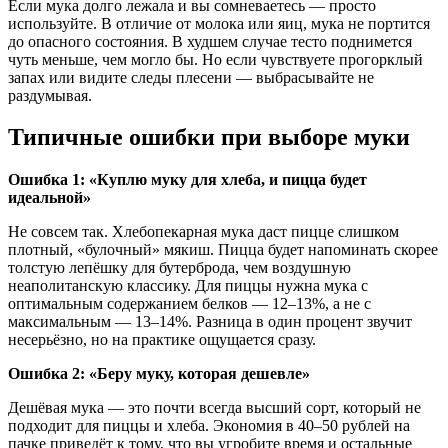
Если мука долго лежала и вы сомневаетесь — просто
используйте. В отличие от молока или яиц, мука не портится
до опасного состояния. В худшем случае тесто поднимется
чуть меньше, чем могло бы. Но если чувствуете прогорклый
запах или видите следы плесени — выбрасывайте не
раздумывая.
Типичные ошибки при выборе муки
Ошибка 1: «Куплю муку для хлеба, и пицца будет
идеальной»
Не совсем так. Хлебопекарная мука даст пицце слишком
плотный, «булочный» мякиш. Пицца будет напоминать скорее
толстую лепёшку для бутерброда, чем воздушную
неаполитанскую классику. Для пиццы нужна мука с
оптимальным содержанием белков — 12–13%, а не с
максимальным — 13–14%. Разница в один процент звучит
несерьёзно, но на практике ощущается сразу.
Ошибка 2: «Беру муку, которая дешевле»
Дешёвая мука — это почти всегда высший сорт, который не
подходит для пиццы и хлеба. Экономия в 40–50 рублей на
пачке приведёт к тому, что вы угробите время и остальные