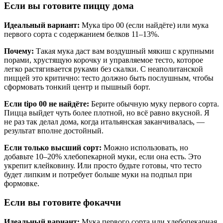
Если вы готовите пиццу дома
Идеальный вариант:
Мука tipo 00 (если найдёте) или мука
первого сорта с содержанием белков 11–13%.
Почему:
Такая мука даст вам воздушный мякиш с крупными
порами, хрустящую корочку и управляемое тесто, которое
легко растягивается руками без скалки. С неаполитанской
пиццей это критично: тесто должно быть послушным, чтобы
сформовать тонкий центр и пышный борт.
Если tipo 00 не найдёте:
Берите обычную муку первого сорта.
Пицца выйдет чуть более плотной, но всё равно вкусной. Я
не раз так делал дома, когда итальянская заканчивалась, —
результат вполне достойный.
Если только высший сорт:
Можно использовать, но
добавьте 10–20% хлебопекарной муки, если она есть. Это
укрепит клейковину. Или просто будьте готовы, что тесто
будет липким и потребует больше муки на подпыл при
формовке.
Если вы готовите фокаччи
Идеальный вариант:
Мука первого сорта или хлебопекарная.