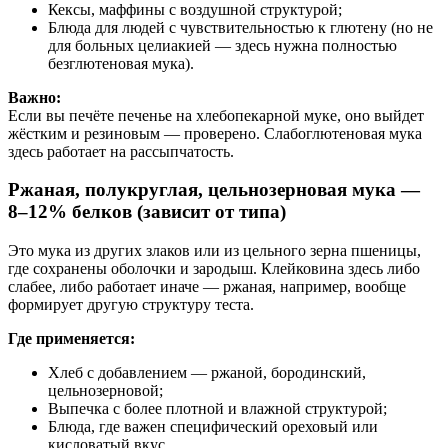
Кексы, маффины с воздушной структурой;
Блюда для людей с чувствительностью к глютену (но не
для больных целиакией — здесь нужна полностью
безглютеновая мука).
Важно:
Если вы печёте печенье на хлебопекарной муке, оно выйдет
жёстким и резиновым — проверено. Слабоглютеновая мука
здесь работает на рассыпчатость.
Ржаная, полукруглая, цельнозерновая мука —
8–12% белков (зависит от типа)
Это мука из других злаков или из цельного зерна пшеницы,
где сохранены оболочки и зародыш. Клейковина здесь либо
слабее, либо работает иначе — ржаная, например, вообще
формирует другую структуру теста.
Где применяется:
Хлеб с добавлением — ржаной, бородинский,
цельнозерновой;
Выпечка с более плотной и влажной структурой;
Блюда, где важен специфический ореховый или
кисловатый вкус.