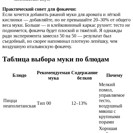
Практический совет для фокаччи:
Если хочется добавить ржаной муки для аромата и лёгкой
кислинки — добавляйте, но не превышайте 20–30% от общего
веса муки. Больше — и клейковинный каркас рухнет: тесто не
поднимется, фокачча будет плоской и тяжёлой. Я однажды
ради эксперимента замесил 50 на 50 — результат был
съедобный, но скорее напоминал плотную лепёшку, чем
воздушную итальянскую фокаччу.
Таблица выбора муки по блюдам
Рекомендуемая
Содержание
Блюдо
Почему
мука
белков
Мелкий
помол,
управляемое
Пицца
тесто,
Тип 00
12–13%
неаполитанская
воздушный
мякиш с
крупными
порами
Хорошая