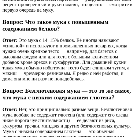
рецепт проверенный и руки помнят, что делать — смотрите в
первую очередь на муку.
Вопрос: Что такое мука с повышенным
содержанием белков?
Ответ:
Это мука с 14–15% белков. Её иногда называют
«сильной» и используют в промышленных пекарнях, когда
нужно очень крепкое тесто — например, для багетов с
высоким сводом или для теста с большим количеством
добавок вроде орехов и сухофруктов. Для домашней кухни
такая мука обычно избыточна: тесто будет слишком тугим, а
мякиш — чрезмерно резиновым. Я редко с ней работал, и
дома она мне ни разу не понадобилась.
Вопрос: Безглютеновая мука — это то же самое,
что мука с низким содержанием глютена?
Ответ:
Нет, это принципиально разные вещи. Безглютеновая
мука вообще не содержит глютена (или содержит его следы
ниже порога чувствительности) — её делают из риса,
кукурузы, гречки, миндаля и других безглютеновых культур.
Мука с низким содержанием глютена — это обычная
пшеничная мука, просто из мягких сортов с пониженным