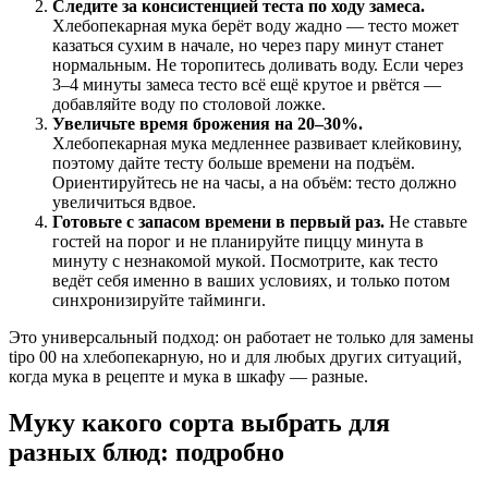
Следите за консистенцией теста по ходу замеса.
Хлебопекарная мука берёт воду жадно — тесто может
казаться сухим в начале, но через пару минут станет
нормальным. Не торопитесь доливать воду. Если через
3–4 минуты замеса тесто всё ещё крутое и рвётся —
добавляйте воду по столовой ложке.
Увеличьте время брожения на 20–30%.
Хлебопекарная мука медленнее развивает клейковину,
поэтому дайте тесту больше времени на подъём.
Ориентируйтесь не на часы, а на объём: тесто должно
увеличиться вдвое.
Готовьте с запасом времени в первый раз.
Не ставьте
гостей на порог и не планируйте пиццу минута в
минуту с незнакомой мукой. Посмотрите, как тесто
ведёт себя именно в ваших условиях, и только потом
синхронизируйте тайминги.
Это универсальный подход: он работает не только для замены
tipo 00 на хлебопекарную, но и для любых других ситуаций,
когда мука в рецепте и мука в шкафу — разные.
Муку какого сорта выбрать для
разных блюд: подробно