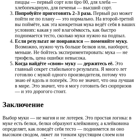
пиццы — первый сорт или tipo 00, для хлеба —
хлебопекарную, для печенья — высший сорт.
Попробуйте приготовить 2–3 раза.
Первый раз может
пойти не по плану — это нормально. На второй-третий
вы поймёте, как эта конкретная мука ведёт себя в ваших
условиях: какая у неё влагоёмкость, как быстро
поднимается тесто, сколько муки нужно на подпыл.
Если результат не понравился — поменяйте муку.
Возможно, нужно чуть больше белков или, наоборот,
меньше. Не бойтесь экспериментировать: мука — не
трюфель, цена ошибки невысока.
Когда найдёте «свою» муку — держитесь её.
Это
главный секрет стабильного результата. Я много лет
готовлю с мукой одного производителя, потому что
знаю её вдоль и поперёк. Это не значит, что она лучшая
в мире. Это значит, что я могу готовить без сюрпризов
— и это дорогого стоит.
Заключение
Выбор муки — не магия и не лотерея. Это простая логика: в
муке есть белки, белки образуют клейковину, а клейковина
определяет, как поведёт себя тесто — поднимется ли оно
высоким сводом, ляжет ли тонким хрустящим слоем или