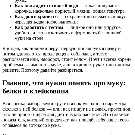
руках;
Как выглядит готовое блюдо
— какая получается
корочка, насколько пористый мякиш, общая текстура;
Как долго хранится
— сохраняет ли свежесть и вкус
через день-два после выпечки;
Как работать с тестом
— липкое оно или упругое,
удобно ли его раскатывать и формовать без лишней
муки на столе.
Я видел, как новички берут первую попавшуюся пачку и
потом удивляются: вроде рецепт соблюдал, а тесто
расползается или, наоборот, стоит колом. Почти всегда корень
проблемы — именно в муке, а не в кривых руках или плохом
рецепте. Поэтому давайте разбираться.
Главное, что нужно понять про муку:
белки и клейковина
Вся логика выбора муки крутится вокруг одного параметра:
сколько в ней белков — или, как пишут на пачках, протеинов.
Это не просто цифра для диетических расчётов. Это главный
показатель, который определяет, как поведёт себя ваше тесто
от замеса до готового куска.