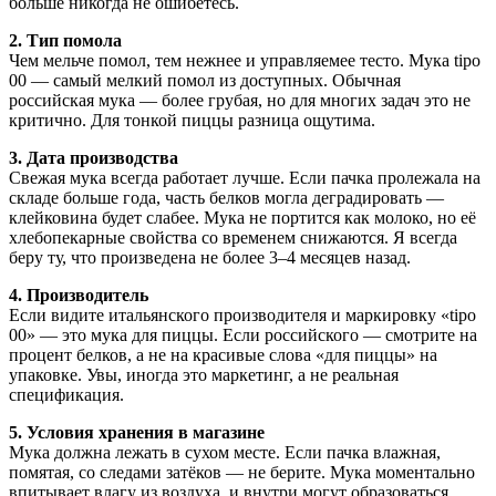
больше никогда не ошибётесь.
2. Тип помола
Чем мельче помол, тем нежнее и управляемее тесто. Мука tipo
00 — самый мелкий помол из доступных. Обычная
российская мука — более грубая, но для многих задач это не
критично. Для тонкой пиццы разница ощутима.
3. Дата производства
Свежая мука всегда работает лучше. Если пачка пролежала на
складе больше года, часть белков могла деградировать —
клейковина будет слабее. Мука не портится как молоко, но её
хлебопекарные свойства со временем снижаются. Я всегда
беру ту, что произведена не более 3–4 месяцев назад.
4. Производитель
Если видите итальянского производителя и маркировку «tipo
00» — это мука для пиццы. Если российского — смотрите на
процент белков, а не на красивые слова «для пиццы» на
упаковке. Увы, иногда это маркетинг, а не реальная
спецификация.
5. Условия хранения в магазине
Мука должна лежать в сухом месте. Если пачка влажная,
помятая, со следами затёков — не берите. Мука моментально
впитывает влагу из воздуха, и внутри могут образоваться