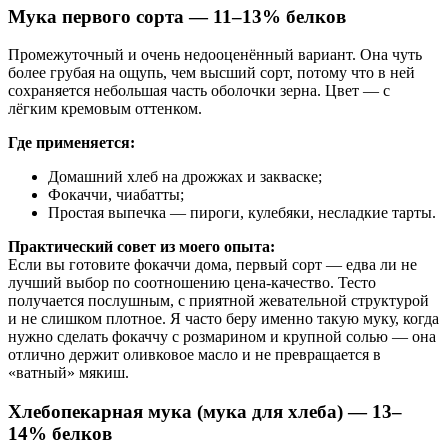
Мука первого сорта — 11–13% белков
Промежуточный и очень недооценённый вариант. Она чуть
более грубая на ощупь, чем высший сорт, потому что в ней
сохраняется небольшая часть оболочки зерна. Цвет — с
лёгким кремовым оттенком.
Где применяется:
Домашний хлеб на дрожжах и закваске;
Фокаччи, чиабатты;
Простая выпечка — пироги, кулебяки, несладкие тарты.
Практический совет из моего опыта:
Если вы готовите фокаччи дома, первый сорт — едва ли не
лучший выбор по соотношению цена-качество. Тесто
получается послушным, с приятной жевательной структурой
и не слишком плотное. Я часто беру именно такую муку, когда
нужно сделать фокаччу с розмарином и крупной солью — она
отлично держит оливковое масло и не превращается в
«ватный» мякиш.
Хлебопекарная мука (мука для хлеба) — 13–
14% белков