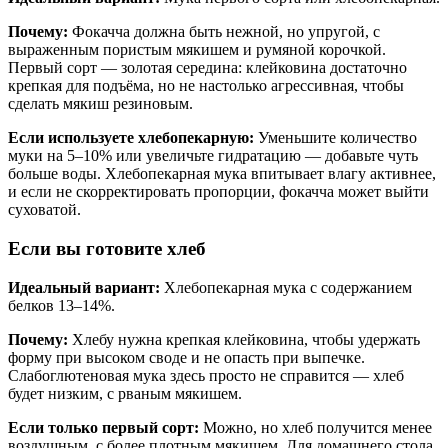
Почему:
Фокачча должна быть нежной, но упругой, с
выраженным пористым мякишем и румяной корочкой.
Первый сорт — золотая середина: клейковина достаточно
крепкая для подъёма, но не настолько агрессивная, чтобы
сделать мякиш резиновым.
Если используете хлебопекарную:
Уменьшите количество
муки на 5–10% или увеличьте гидратацию — добавьте чуть
больше воды. Хлебопекарная мука впитывает влагу активнее,
и если не скорректировать пропорции, фокачча может выйти
суховатой.
Если вы готовите хлеб
Идеальный вариант:
Хлебопекарная мука с содержанием
белков 13–14%.
Почему:
Хлебу нужна крепкая клейковина, чтобы удержать
форму при высоком своде и не опасть при выпечке.
Слабоглютеновая мука здесь просто не справится — хлеб
будет низким, с рваным мякишем.
Если только первый сорт:
Можно, но хлеб получится менее
воздушным, с более плотным мякишем. Для домашнего стола