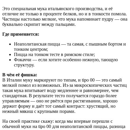
Это специальная мука итальянского производства, и её
отличие не только в проценте белков, но и в тонкости помола.
Частицы настолько мелкие, что мука напоминает пудру — она
буквально скрипит между пальцами.
Где применяется:
Неаполитанская пицца — та самая, с пышным бортом и
тонким центром;
Пицца на тонком тесте в римском стиле;
Фокаччи — если хотите особенно нежную, тающую
структуру.
В чём её фишка:
В Италии муку маркируют по типам, и tipo 00 — это самый
мелкий помол из возможных. Из-за микроскопических частиц
такая мука впитывает воду медленнее и равномернее, чем
стандартная. В результате тесто получается гораздо более
управляемым — оно не рвётся при растягивании, хорошо
держит форму и даёт тот самый контраст: хрустящий, но
нежный мякиш с крупными порами.
На своей практике скажу: когда мы впервые перешли с
обычной муки на tipo 00 для неаполитанской пиццы, разница