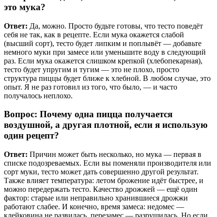
это мука?
Ответ:
Да, можно. Просто будьте готовы, что тесто поведёт
себя не так, как в рецепте. Если мука окажется слабой
(высший сорт), тесто будет липким и поплывёт — добавьте
немного муки при замесе или уменьшите воду в следующий
раз. Если мука окажется слишком крепкой (хлебопекарная),
тесто будет упругим и тугим — это не плохо, просто
структура пиццы будет ближе к хлебной. В любом случае, это
опыт. Я не раз готовил из того, что было, — и часто
получалось неплохо.
Вопрос: Почему одна пицца получается
воздушной, а другая плотной, если я использую
один рецепт?
Ответ:
Причин может быть несколько, но мука — первая в
списке подозреваемых. Если вы поменяли производителя или
сорт муки, тесто может дать совершенно другой результат.
Также влияет температура: летом брожение идёт быстрее, и
можно передержать тесто. Качество дрожжей — ещё один
фактор: старые или неправильно хранившиеся дрожжи
работают слабее. И конечно, время замеса: недомес —
клейковина не развилась, перезамес — разрушилась. Но если