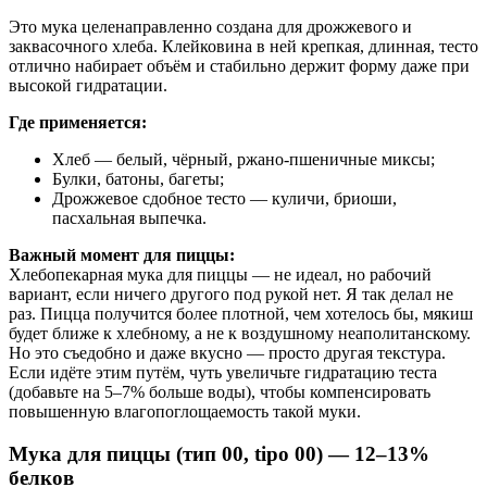
Это мука целенаправленно создана для дрожжевого и
заквасочного хлеба. Клейковина в ней крепкая, длинная, тесто
отлично набирает объём и стабильно держит форму даже при
высокой гидратации.
Где применяется:
Хлеб — белый, чёрный, ржано-пшеничные миксы;
Булки, батоны, багеты;
Дрожжевое сдобное тесто — куличи, бриоши,
пасхальная выпечка.
Важный момент для пиццы:
Хлебопекарная мука для пиццы — не идеал, но рабочий
вариант, если ничего другого под рукой нет. Я так делал не
раз. Пицца получится более плотной, чем хотелось бы, мякиш
будет ближе к хлебному, а не к воздушному неаполитанскому.
Но это съедобно и даже вкусно — просто другая текстура.
Если идёте этим путём, чуть увеличьте гидратацию теста
(добавьте на 5–7% больше воды), чтобы компенсировать
повышенную влагопоглощаемость такой муки.
Мука для пиццы (тип 00, tipo 00) — 12–13%
белков