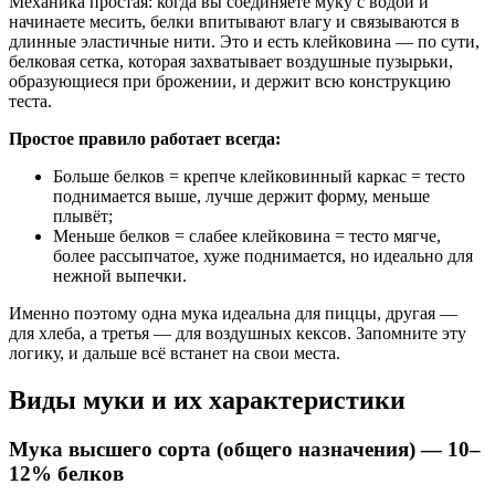
Механика простая: когда вы соединяете муку с водой и
начинаете месить, белки впитывают влагу и связываются в
длинные эластичные нити. Это и есть клейковина — по сути,
белковая сетка, которая захватывает воздушные пузырьки,
образующиеся при брожении, и держит всю конструкцию
теста.
Простое правило работает всегда:
Больше белков = крепче клейковинный каркас = тесто
поднимается выше, лучше держит форму, меньше
плывёт;
Меньше белков = слабее клейковина = тесто мягче,
более рассыпчатое, хуже поднимается, но идеально для
нежной выпечки.
Именно поэтому одна мука идеальна для пиццы, другая —
для хлеба, а третья — для воздушных кексов. Запомните эту
логику, и дальше всё встанет на свои места.
Виды муки и их характеристики
Мука высшего сорта (общего назначения) — 10–
12% белков