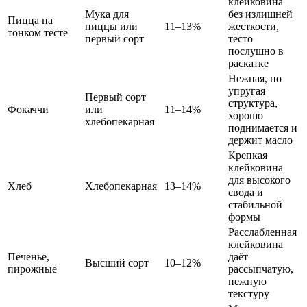
клейковина
Мука для
без излишней
Пицца на
пиццы или
11–13%
жесткости,
тонком тесте
первый сорт
тесто
послушно в
раскатке
Нежная, но
упругая
Первый сорт
структура,
Фокаччи
или
11–14%
хорошо
хлебопекарная
поднимается и
держит масло
Крепкая
клейковина
для высокого
Хлеб
Хлебопекарная
13–14%
свода и
стабильной
формы
Расслабленная
клейковина
Печенье,
даёт
Высший сорт
10–12%
пирожные
рассыпчатую,
нежную
текстуру